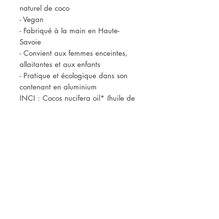
naturel de coco
- Vegan
- Fabriqué à la main en Haute-
Savoie
- Convient aux femmes enceintes,
allaitantes et aux enfants
- Pratique et écologique dans son
contenant en aluminium
INCI : Cocos nucifera oil* (huile de
coco), Copernica cerifera wax*
(cire végétale de carnauba), Parfum
(arôme naturel de coco).
* Ingrédients issus de l'agriculture
biologique.
Contenance: 8ml