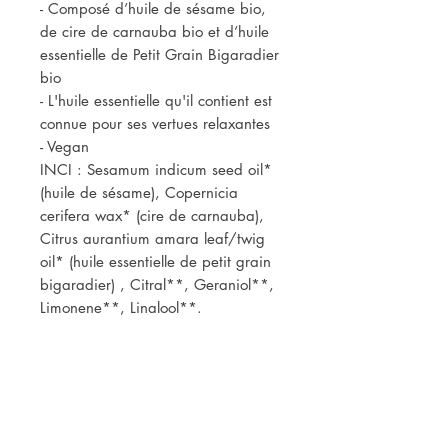
- Composé d’huile de sésame bio,
de cire de carnauba bio et d’huile
essentielle de Petit Grain Bigaradier
bio
- L'huile essentielle qu'il contient est
connue pour ses vertues relaxantes
- Vegan
INCI : Sesamum indicum seed oil*
(huile de sésame), Copernicia
cerifera wax* (cire de carnauba),
Citrus aurantium amara leaf/twig
oil* (huile essentielle de petit grain
bigaradier) , Citral**, Geraniol**,
Limonene**, Linalool**.
* Ingrédients issus de l'agriculture
biologique
** Naturellement présents dans les
huiles essentielles