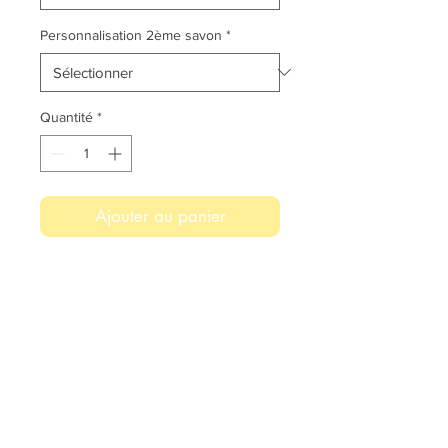
Personnalisation 2ème savon
*
Quantité
*
Ajouter au panier
ATTENTION, Personnalisation
impossible sur Avoine Miel, Vanille
et Castille.
Le Coffret Spécial est composé de:
- 2 savons avec personnalisation au
choix
- 1 baume à lèvres petit grain.
Choix des savons suivant