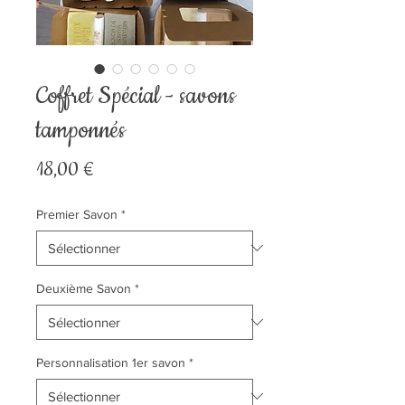
Coffret Spécial - savons
tamponnés
Prix
18,00 €
Premier Savon
*
Deuxième Savon
*
Personnalisation 1er savon
*