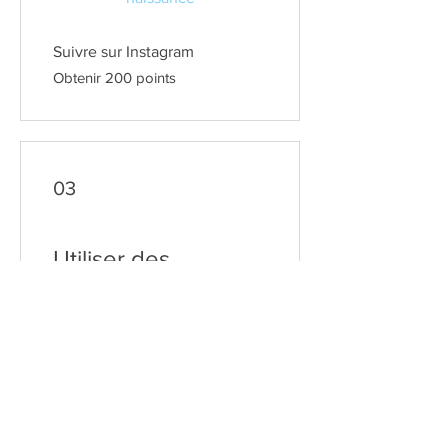
Suivre sur Instagram
Obtenir 200 points
03
Utiliser des
récompenses
5€ de remise
1 000 points = 5 € de réduction
sur les commandes de plus de
5 €