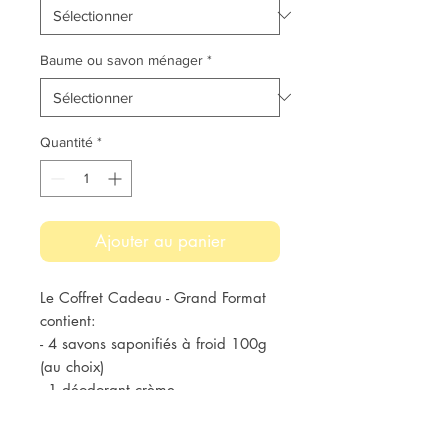
Baume ou savon ménager
*
Quantité
*
Ajouter au panier
Le Coffret Cadeau - Grand Format 
contient:

- 4 savons saponifiés à froid 100g 
(au choix)

- 1 déodorant crème 

- 1 dentifrice en poudre

- 2 baumes à lèvres petit grain ou 1 