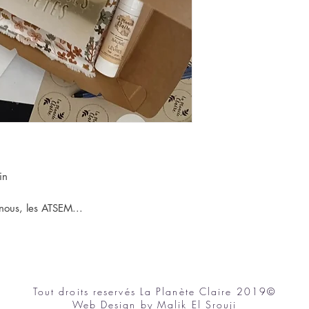
in
unous, les ATSEM...
Tout droits reservés La Planète Claire 2019©
Web Design by
Malik El Srouji