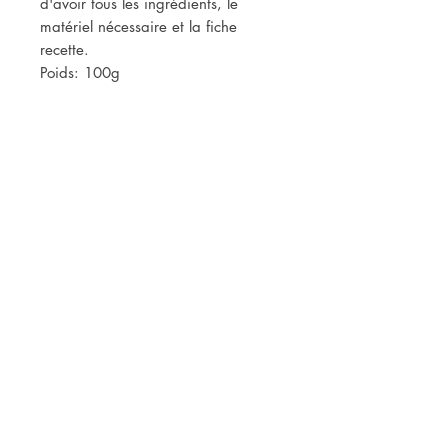
d'avoir tous les ingrédients, le
matériel nécessaire et la fiche
recette.
Poids: 100g
INCI: sodium olivate (huile d'olive
saponifiée, aqua, glycerin (obtenue
naturellement lors de la
saponification), olea europea fruit
oil*
* Issue de l'agriculture biologique
Tout droits reservés La Planète
Claire 2019©
Web Design by
Malik El Srouji