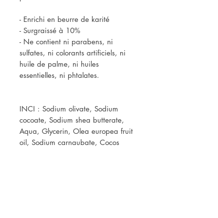
- Enrichi en beurre de karité

- Surgraissé à 10%

- Ne contient ni parabens, ni 
sulfates, ni colorants artificiels, ni 
huile de palme, ni huiles 
essentielles, ni phtalates.

INCI : Sodium olivate, Sodium 
cocoate, Sodium shea butterate, 
Aqua, Glycerin, Olea europea fruit 
oil, Sodium carnaubate, Cocos 
nucifera oil, Avena sativa kernel, 
Butyrospermum parkii butter, Mel, 
Copernicia cerifera wax

Toutes les matières végétales 
utilisées pour la fabrication du 