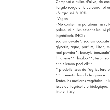
Composé d'huiles d'olive, de coco
l'argile rouge et le curcuma, et 
- Surgraissé à 10%
- Vegan
- Ne contient ni parabens, ni sulfa
palme, ni huiles essentielles, ni p
Ingrédients INCI :
sodium olivate*, sodium cocoate
glycerin, aqua, parfum, illite*, 
root powder*, benzyle benzoate*
limonene**, linalool**, terpineol
citrus lemon peel oil**
* produits issus de l'agriculture 
** présents dans la fragrance
Toutes les matières végétales util
issus de l'agriculture biologique.
Poids: 100g