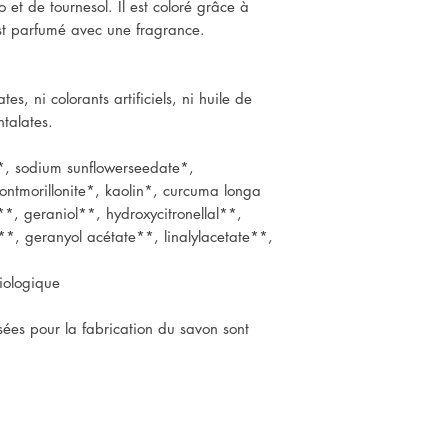
 et de tournesol. Il est coloré grâce à
est parfumé avec une fragrance.
tes, ni colorants artificiels, ni huile de
htalates.
*, sodium sunflowerseedate*,
montmorillonite*, kaolin*, curcuma longa
*, geraniol**, hydroxycitronellal**,
**, geranyol acétate**, linalylacetate**,
biologique
isées pour la fabrication du savon sont