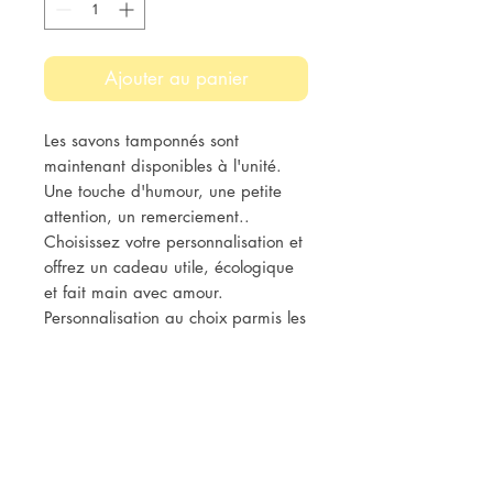
Ajouter au panier
Les savons tamponnés sont
maintenant disponibles à l'unité.
Une touche d'humour, une petite
attention, un remerciement..
Choisissez votre personnalisation et
offrez un cadeau utile, écologique
et fait main avec amour.
Personnalisation au choix parmis les
tampons déjà disponibles
OU
personnalisation personnalisée en
choisissant vous même (max 20
caractères).
Description des savons dans