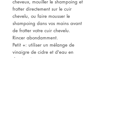
cheveux, mouiller le shampoing et
frotter directement sur le cuir
chevelu, ou faire mousser le
shampoing dans vos mains avant
de frotter votre cuir chevelu.
Rincer abondamment.
Petit +: utiliser un mélange de
vinaigre de cidre et d'eau en
dernier rinçage.
Ingrédients : SCI, huile de ricin,
poudre de sidr, eau, poudre de
multani mitti, poudre d'ortie, huile
essentielle de cèdres de l'Atlas,
huile essentielle de cade.
INCI : SODIUM COCOYL
ISETHIONATE, RICINUS
COMMUNIS SEED OIL, ZIZIPHUS
JUJUBA LEAF EXTRACT, AQUA,
SOLUM FULLONUM POWDER,
URTICA DIOICA LEAF